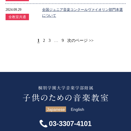
2024.09.29
全国ジュニア音楽コンクールヴァイオリン部門本選
について
全教室共通
1
2
3
…
9
次のページ >>
Japanese
English
03-3307-4101