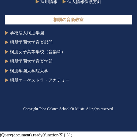
採用情報
個人情報保護方針
桐朋の音楽教室
学校法人桐朋学園
桐朋学園大学音楽部門
桐朋女子高等学校（音楽科）
桐朋学園大学音楽学部
桐朋学園大学院大学
桐朋オーケストラ・アカデミー
Copyright Toho Gakuen School Of Music. All rights reserved.
jQuery(document).ready(function($){ });