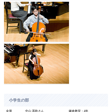
小学生の部
金賞
中山 遥歌さん
鎌倉教室・4年