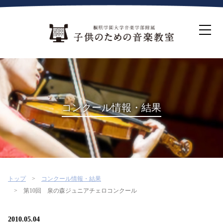
ホーム
生徒募集について
教室案内
コース紹介
概要・沿革
桐朋を選ぶ理由
コンクール情報・結果
インタビュー・コラム
イベント
よくある質問
お問い合わせ・資料請求
トップ
コンクール情報・結果
第10回 泉の森ジュニアチェロコンクール
2010.05.04