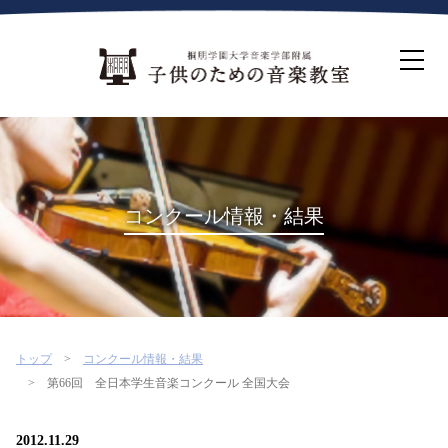
ホーム
生徒募集について
教室案内
コース紹介
概要・沿革
桐朋を選ぶ理由
コンクール情報・結果
インタビュー・コラム
イベント
よくある質問
お問い合わせ・資料請求
トップ
コンクール情報・結果
第66回 全日本学生音楽コンクール 全国大会
2012.11.29