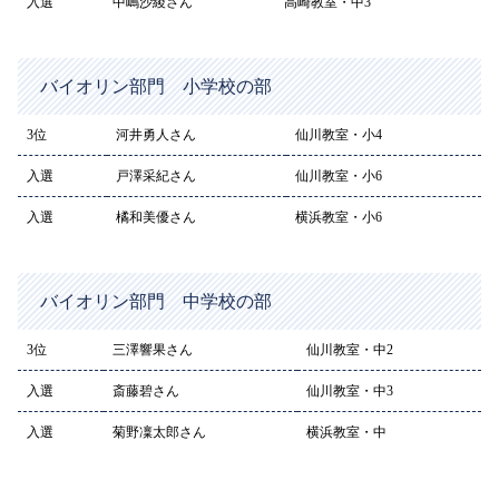
入選
中嶋沙綾さん
高崎教室・中3
バイオリン部門 小学校の部
3位
河井勇人さん
仙川教室・小4
入選
戸澤采紀さん
仙川教室・小6
入選
橘和美優さん
横浜教室・小6
バイオリン部門 中学校の部
3位
三澤響果さん
仙川教室・中2
入選
斎藤碧さん
仙川教室・中3
入選
菊野凜太郎さん
横浜教室・中