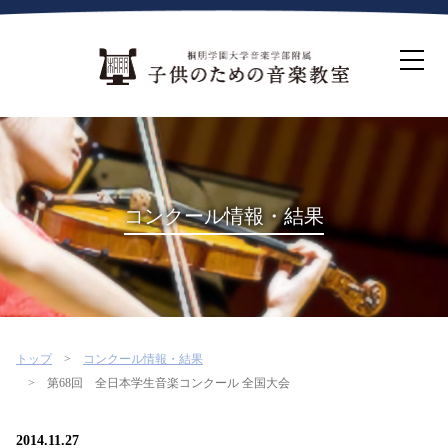
ホーム
生徒募集について
教室案内
コース紹介
概要・沿革
桐朋を選ぶ理由
コンクール情報・結果
インタビュー・コラム
イベント
よくある質問
お問い合わせ・資料請求
トップ
コンクール情報・結果
第68回 全日本学生音楽コンクール 全国大会
2014.11.27