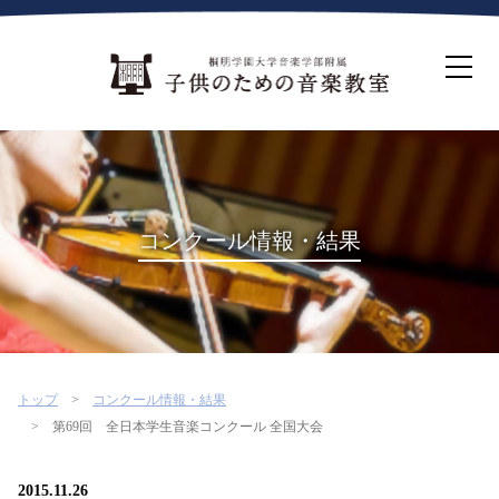
ホーム
生徒募集について
教室案内
コース紹介
概要・沿革
桐朋を選ぶ理由
コンクール情報・結果
インタビュー・コラム
イベント
よくある質問
お問い合わせ・資料請求
トップ
コンクール情報・結果
第69回 全日本学生音楽コンクール 全国大会
2015.11.26