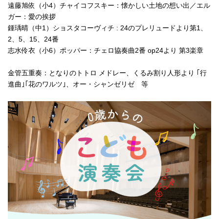
遠藤旭依（小4）チャイコフスキー：懐かしい土地の想い出／エル
ガー：愛の挨拶
鍾瑀晴（中1）ショスタコーヴィチ : 24のプレリュードより第1、
2、5、15、24番
志水伶衣（小6）ポッパー：チェロ協奏曲2番 op24より 第3楽章
金管五重奏：となりのトトロ メドレー、くるみ割り人形より ｢行
進曲｣｢花のワルツ｣、オー・シャンゼリゼ 等