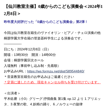
【仙川教室主催】0歳からのこども演奏会＜2024年1
2月8日＞
昨年度大好評だった「0歳からのこども演奏会」第2弾！
今回は仙川教室在籍生のヴァイオリン・ピアノ・チェロ演奏の他
桐朋学園大学在籍の管楽器科学生による演奏会です。
—————-
日にち：2024年12月8日（日）
開場：13時30分 開演：14時00分
会場：桐朋学園宗次ホール
入場無料（事前申し込み制・先着順）
お申込みURL：
https://ws.formzu.net/dist/S89544840/
＊音楽教室在籍生のお申込みはご遠慮ください
＊定員に達したため、現在キャンセル待ちを受け付けています。
＜出演者＞
平木佑磨（小3）グリーグ:抒情曲集 第1集 op.12 より 1.アリエッ
タ、3.夜警の歌、4.妖精の踊り、6.ノルウェーの旋律