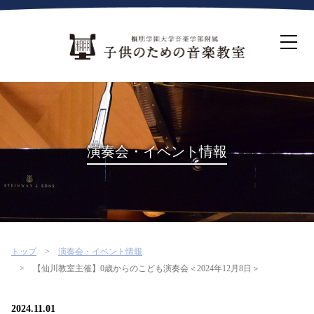
ホーム
生徒募集について
教室案内
コース紹介
概要・沿革
桐朋を選ぶ理由
演奏会・イベント情報
インタビュー・コラム
イベント
よくある質問
お問い合わせ・資料請求
トップ
演奏会・イベント情報
【仙川教室主催】0歳からのこども演奏会＜2024年12月8日＞
2024.11.01