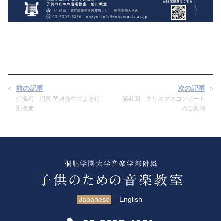
前の記事
次の記事
指揮者 沼尻 竜典先生による特
第41回 クリスマスコンサート
別授業
のご案内
Japanese
English