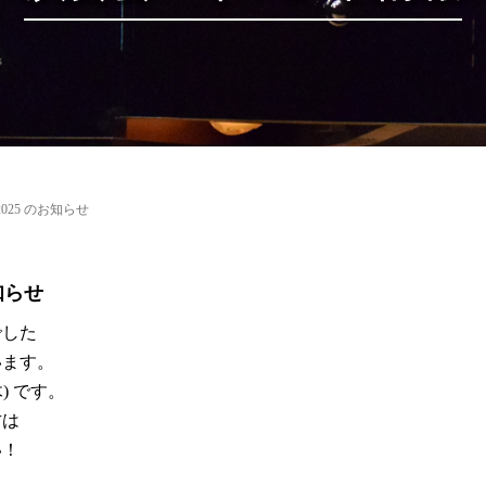
025 のお知らせ
知らせ
でした
います。
木) です。
方は
い！