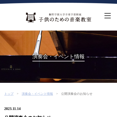
ホーム
生徒募集について
教室案内
コース紹介
概要・沿革
桐朋を選ぶ理由
演奏会・イベント情報
インタビュー・コラム
イベント
よくある質問
お問い合わせ・資料請求
トップ
演奏会・イベント情報
公開演奏会のお知らせ
2023.11.14