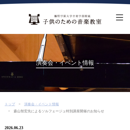
ホーム
生徒募集について
教室案内
コース紹介
概要・沿革
桐朋を選ぶ理由
演奏会・イベント情報
インタビュー・コラム
イベント
よくある質問
お問い合わせ・資料請求
トップ
演奏会・イベント情報
森山智宏先によるソルフェージュ特別講座開催のお知らせ
2026.06.23