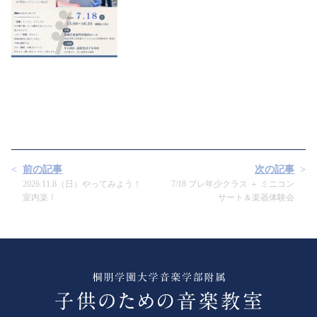
前の記事
次の記事
2026.11.8（日）やってみよう！
7/18 プレ年少クラス ＋ ミニコン
室内楽！
サート＆楽器体験会