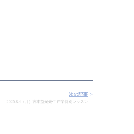
次の記事
2025.8.4（月）宮本益光先生 声楽特別レッスン