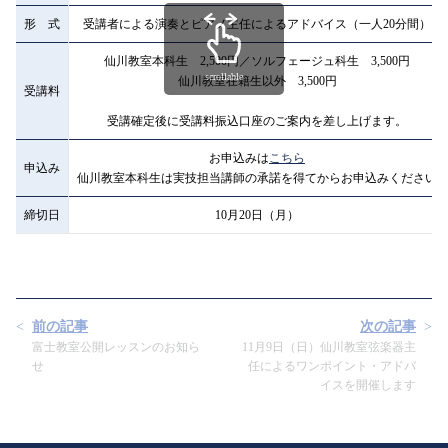
形 式
受講者による演奏とピアノ主任によるアドバイス（一人20分間）
仙川教室本科生 2,500円／ソルフェージュ科生 3,500円
scrollable
仙川教室在籍生以外 3,500円
受講料
受講確定後に受講料振込口座のご案内を差し上げます。
お申込みは
こちら
申込み
仙川教室本科生は実技担当講師の承諾を得てからお申込みください
締切日
10月20日（月）
前の記事
次の記事
富士教室公開レッスンのお知ら
11月9日（日）仙川教室弦楽器主
せ
任によるワンポイント・アドバ
イスを開催します