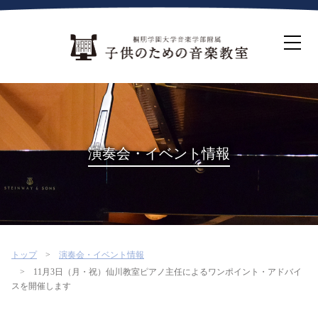
ホーム
生徒募集について
教室案内
コース紹介
概要・沿革
桐朋を選ぶ理由
演奏会・イベント情報
インタビュー・コラム
イベント
よくある質問
お問い合わせ・資料請求
トップ
演奏会・イベント情報
11月3日（月・祝）仙川教室ピアノ主任によるワンポイント・アドバイ
スを開催します