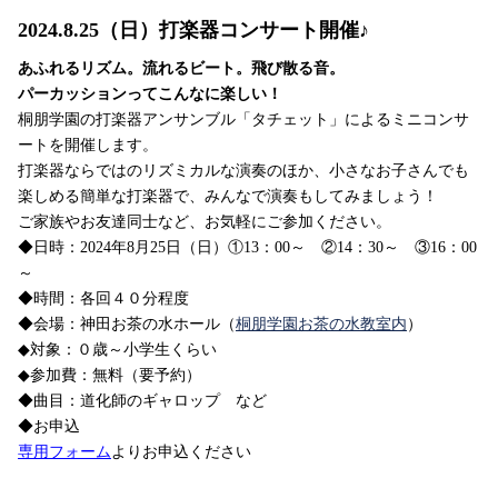
2024.8.25（日）打楽器コンサート開催♪
あふれるリズム。流れるビート。飛び散る音。
パーカッションってこんなに楽しい！
桐朋学園の打楽器アンサンブル「タチェット」によるミニコンサ
ートを開催します。
打楽器ならではのリズミカルな演奏のほか、小さなお子さんでも
楽しめる簡単な打楽器で、みんなで演奏もしてみましょう！
ご家族やお友達同士など、お気軽にご参加ください。
◆日時：2024年8月25日（日）①13：00～ ②14：30～ ③16：00
～
◆時間：各回４０分程度
◆会場：神田お茶の水ホール（
桐朋学園お茶の水教室内
）
◆対象：０歳～小学生くらい
◆参加費：無料（要予約）
◆曲目：道化師のギャロップ など
◆お申込
専用フォーム
よりお申込ください