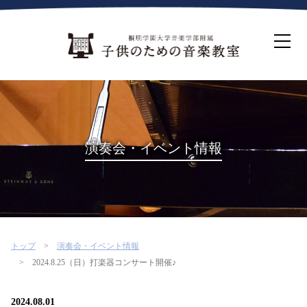
ホーム
生徒募集について
教室案内
コース紹介
概要・沿革
桐朋を選ぶ理由
演奏会・イベント情報
インタビュー・コラム
イベント
よくある質問
お問い合わせ・資料請求
トップ
演奏会・イベント情報
2024.8.25（日）打楽器コンサート開催♪
2024.08.01