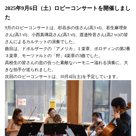
2025年9月6日（土）ロビーコンサートを開催しまし
た
9月のロビーコンサートは、杉谷歩の佳さん(高3 vl)、若生麻理奈
さん(高3 vl)、小西真璃花さん(高3 vl)、渡邉怜音さん(高2 vc)の皆
さんによるカルテットの演奏でした。
曲目は、ドボルザークの「アメリカ」１楽章、ボロディンの第2番
３楽章、モーツァルトの「狩」4楽章の3曲でした。
高校生の皆さんの息の合った素敵なハーモニー溢れる演奏に、大
きな拍手が送られました。
次回のロビーコンサートは、10月4日(土)を予定しています。