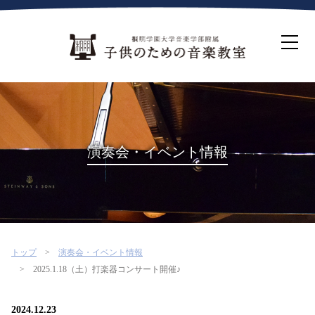
ホーム
生徒募集について
教室案内
コース紹介
概要・沿革
桐朋を選ぶ理由
演奏会・イベント情報
インタビュー・コラム
イベント
よくある質問
お問い合わせ・資料請求
トップ
演奏会・イベント情報
2025.1.18（土）打楽器コンサート開催♪
2024.12.23