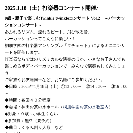
2025.1.18（土）打楽器コンサート開催♪
0歳～親子で楽しむTwinkle twinkleコンサート Vol.2 ～パーカッ
ションコンサート～
あふれるリズム。流れるビート。飛び散る音。
パーカッションってこんなに楽しい！
桐朋学園の打楽器アンサンブル「タチェット」によるミニコンサ
ートを開催します。
打楽器ならではのリズミカルな演奏のほか、小さなお子さんでも
楽しめるボディパーカッションで、みんなで演奏もしてみましょ
う！
ご家族やお友達同士など、お気軽にご参加ください。
◆日時：2025年1月18日（土）①13：00～ ②14：30～ ③16：00
～
◆時間：各回４０分程度
◆会場：神田お茶の水ホール（
桐朋学園お茶の水教室内
）
◆対象：０歳～小学生くらい
◆参加費：無料（要予約）
◆曲目：くるみ割り人形 など