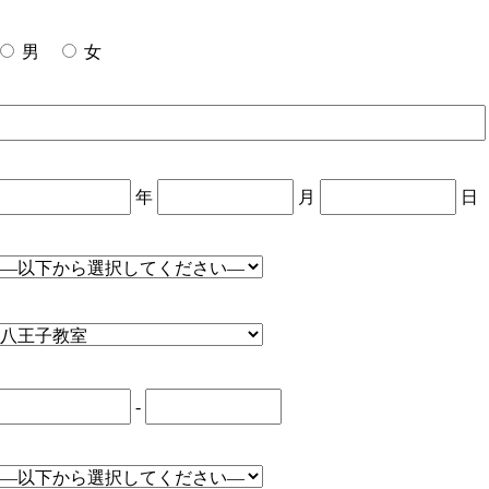
男
女
年
月
日
-