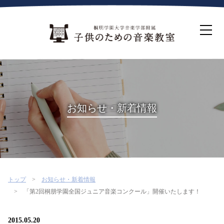
ホーム
生徒募集について
教室案内
コース紹介
概要・沿革
桐朋を選ぶ理由
お知らせ・新着情報
インタビュー・コラム
イベント
よくある質問
お問い合わせ・資料請求
トップ
お知らせ・新着情報
「第2回桐朋学園全国ジュニア音楽コンクール」開催いたします！
2015.05.20