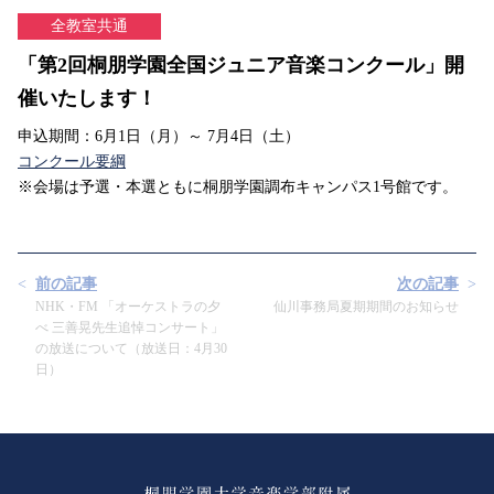
全教室共通
「第2回桐朋学園全国ジュニア音楽コンクール」開
催いたします！
申込期間：6月1日（月）～ 7月4日（土）
コンクール要綱
※会場は予選・本選ともに桐朋学園調布キャンパス1号館です。
前の記事
次の記事
NHK・FM 「オーケストラの夕
仙川事務局夏期期間のお知らせ
べ 三善晃先生追悼コンサート」
の放送について（放送日：4月30
日）