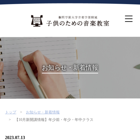
ホーム
生徒募集について
教室案内
コース紹介
概要・沿革
桐朋を選ぶ理由
お知らせ・新着情報
インタビュー・コラム
イベント
よくある質問
お問い合わせ・資料請求
トップ
お知らせ・新着情報
【10月新開講情報】年少前・年少・年中クラス
2023.07.13