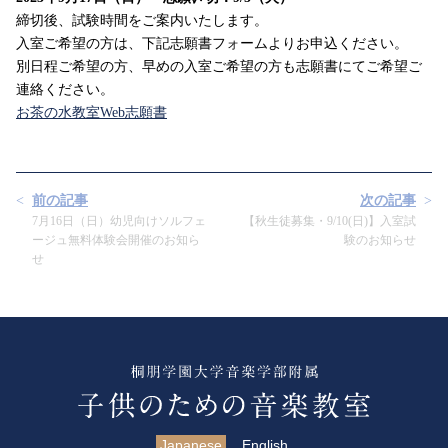
締切後、試験時間をご案内いたします。
入室ご希望の方は、下記志願書フォームよりお申込ください。
別日程ご希望の方、早めの入室ご希望の方も志願書にてご希望ご
連絡ください。
お茶の水教室Web志願書
前の記事
次の記事
7月16日（日）幼児向けソルフェ
【秋生徒募集・9/10(日)】入室試
ージュ無料体験会開催のお知ら
験のお知らせ
せ
Japanese
English