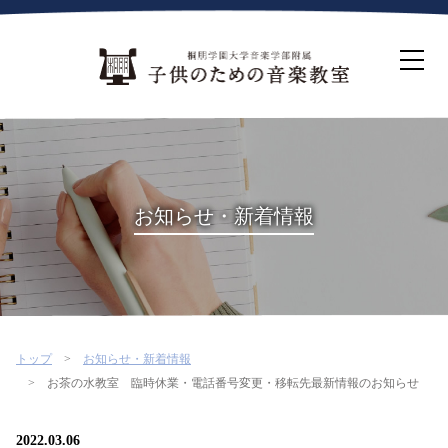
ホーム
生徒募集について
教室案内
コース紹介
概要・沿革
桐朋を選ぶ理由
お知らせ・新着情報
インタビュー・コラム
イベント
よくある質問
お問い合わせ・資料請求
トップ
お知らせ・新着情報
お茶の水教室 臨時休業・電話番号変更・移転先最新情報のお知らせ
2022.03.06