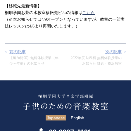
【移転先最新情報】
桐朋学園お茶の水教室移転先ビルの情報は
こちら
（※本お知らせでは4/9オープンとなっていますが、教室の一部実
技レッスンは4/6より再開いたします。）
前の記事
次の記事
【追加開催】無料体験授業（年
2022年度 幼稚科 無料体験授業の
少～年長）のお知らせ
お知らせ 鎌倉・横浜教室
Japanese
English