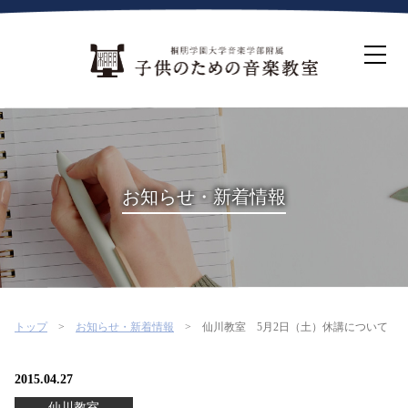
ホーム
生徒募集について
教室案内
コース紹介
概要・沿革
桐朋を選ぶ理由
お知らせ・新着情報
インタビュー・コラム
イベント
よくある質問
お問い合わせ・資料請求
トップ
お知らせ・新着情報
仙川教室 5月2日（土）休講について
2015.04.27
仙川教室