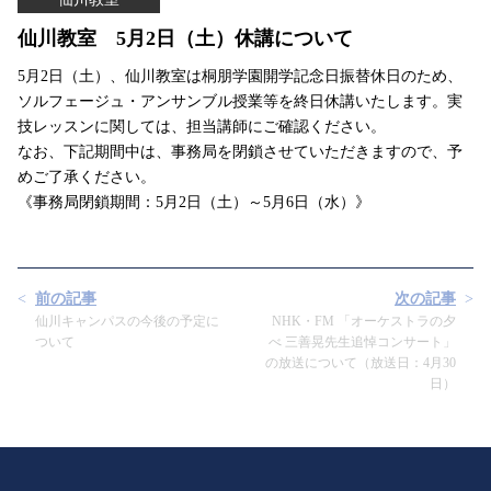
仙川教室 5月2日（土）休講について
5月2日（土）、仙川教室は桐朋学園開学記念日振替休日のため、
ソルフェージュ・アンサンブル授業等を終日休講いたします。実
技レッスンに関しては、担当講師にご確認ください。
なお、下記期間中は、事務局を閉鎖させていただきますので、予
めご了承ください。
《事務局閉鎖期間：5月2日（土）～5月6日（水）》
前の記事
次の記事
仙川キャンパスの今後の予定に
NHK・FM 「オーケストラの夕
ついて
べ 三善晃先生追悼コンサート」
の放送について（放送日：4月30
日）