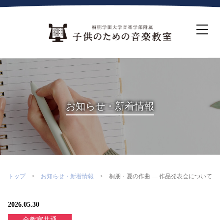
ホーム
生徒募集について
教室案内
コース紹介
概要・沿革
桐朋を選ぶ理由
お知らせ・新着情報
インタビュー・コラム
イベント
よくある質問
お問い合わせ・資料請求
トップ
お知らせ・新着情報
桐朋・夏の作曲 ― 作品発表会について
2026.05.30
全教室共通