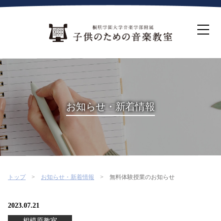
ホーム
生徒募集について
教室案内
コース紹介
概要・沿革
桐朋を選ぶ理由
お知らせ・新着情報
インタビュー・コラム
イベント
よくある質問
お問い合わせ・資料請求
トップ
お知らせ・新着情報
無料体験授業のお知らせ
2023.07.21
相模原教室