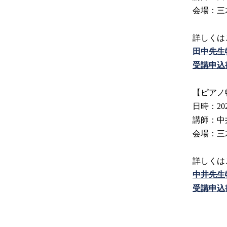
会場：三
詳しくは
田中先生
受講申込
【ピアノ
日時：20
講師：中
会場：三
詳しくは
中井先生
受講申込