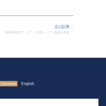
次の記事
桐朋高崎教室 ピアノ公開レッスン聴講生募集
Japanese
English