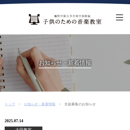
ホーム
生徒募集について
教室案内
コース紹介
概要・沿革
桐朋を選ぶ理由
お知らせ・新着情報
インタビュー・コラム
イベント
よくある質問
お問い合わせ・資料請求
トップ
お知らせ・新着情報
生徒募集のお知らせ
2025.07.14
太田教室