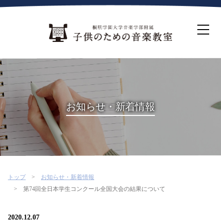
ホーム
生徒募集について
教室案内
コース紹介
概要・沿革
桐朋を選ぶ理由
お知らせ・新着情報
インタビュー・コラム
イベント
よくある質問
お問い合わせ・資料請求
トップ
お知らせ・新着情報
第74回全日本学生コンクール全国大会の結果について
2020.12.07