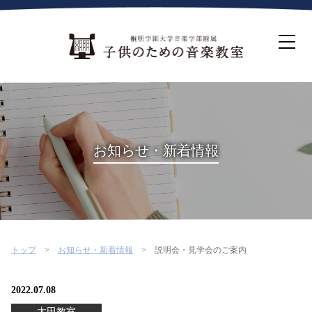
ホーム
生徒募集について
教室案内
コース紹介
概要・沿革
桐朋を選ぶ理由
お知らせ・新着情報
インタビュー・コラム
イベント
よくある質問
お問い合わせ・資料請求
トップ
お知らせ・新着情報
説明会・見学会のご案内
2022.07.08
太田教室