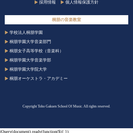
採用情報
個人情報保護方針
桐朋の音楽教室
学校法人桐朋学園
桐朋学園大学音楽部門
桐朋女子高等学校（音楽科）
桐朋学園大学音楽学部
桐朋学園大学院大学
桐朋オーケストラ・アカデミー
Copyright Toho Gakuen School Of Music. All rights reserved.
jQuery(document).ready(function($){ });