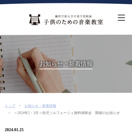
ホーム
生徒募集について
教室案内
コース紹介
概要・沿革
桐朋を選ぶ理由
お知らせ・新着情報
インタビュー・コラム
イベント
よくある質問
お問い合わせ・資料請求
トップ
お知らせ・新着情報
＜2024年2・3月＞幼児ソルフェージュ無料体験会 開催のお知らせ
2024.01.25