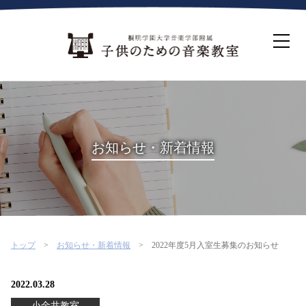
ホーム
生徒募集について
教室案内
コース紹介
概要・沿革
桐朋を選ぶ理由
お知らせ・新着情報
インタビュー・コラム
イベント
よくある質問
お問い合わせ・資料請求
トップ
お知らせ・新着情報
2022年度5月入室生募集のお知らせ
2022.03.28
小金井教室