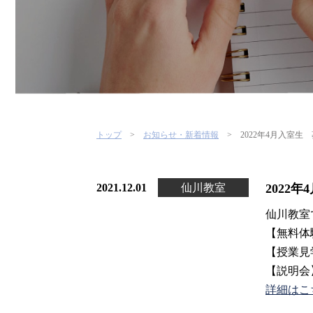
トップ
お知らせ・新着情報
2022年4月入室生
2021.12.01
仙川教室
2022
仙川教室
【無料体
【授業見
【説明会
詳細はこ