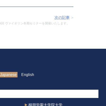
次の記事
14回 ヴァイオリン冬期セミナーを開催いたします。
Japanese
English
桐朋学園大学院大学