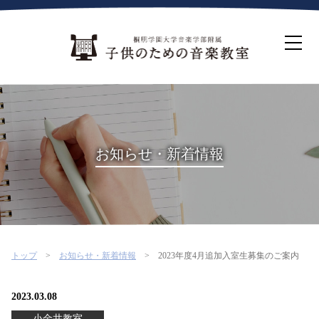
ホーム
生徒募集について
教室案内
コース紹介
概要・沿革
桐朋を選ぶ理由
お知らせ・新着情報
インタビュー・コラム
イベント
よくある質問
お問い合わせ・資料請求
トップ
お知らせ・新着情報
2023年度4月追加入室生募集のご案内
2023.03.08
小金井教室