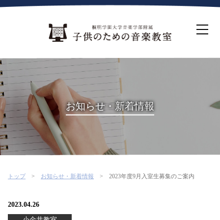
ホーム
生徒募集について
教室案内
コース紹介
概要・沿革
桐朋を選ぶ理由
お知らせ・新着情報
インタビュー・コラム
イベント
よくある質問
お問い合わせ・資料請求
トップ
お知らせ・新着情報
2023年度9月入室生募集のご案内
2023.04.26
小金井教室