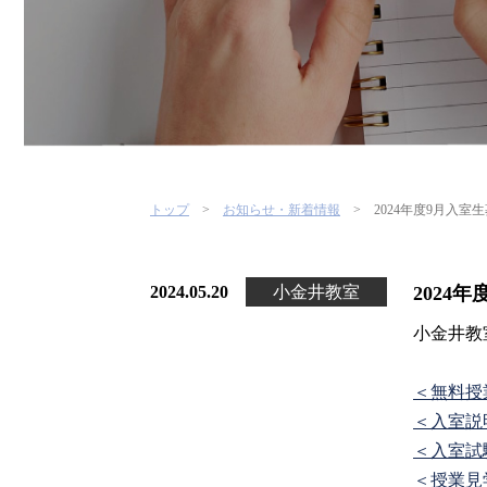
トップ
お知らせ・新着情報
2024年度9月入室
2024.05.20
小金井教室
2024
小金井教
＜無料授
＜入室説
＜入室試
＜授業見