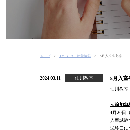
トップ
お知らせ・新着情報
5月入室生募集
2024.03.11
仙川教室
5月入室
仙川教室
＜追加無
4月20日
入室試験
試験日に