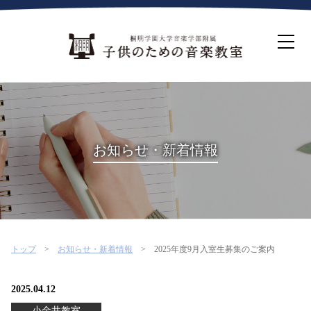
ホーム
生徒募集について
教室案内
コース紹介
概要・沿革
桐朋を選ぶ理由
お知らせ・新着情報
インタビュー・コラム
イベント
よくある質問
お問い合わせ・資料請求
トップ
お知らせ・新着情報
2025年度9月入室生募集のご案内
2025.04.12
小金井教室