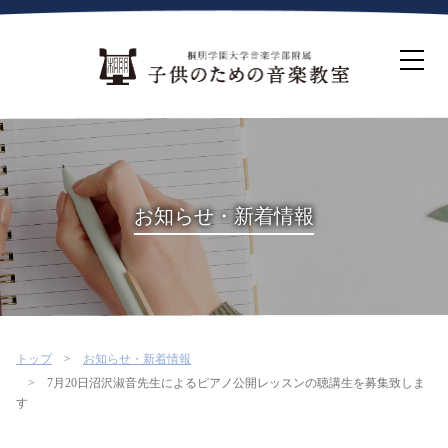
ホーム
生徒募集について
教室案内
コース紹介
概要・沿革
桐朋を選ぶ理由
お知らせ・新着情報
インタビュー・コラム
イベント
よくある質問
お問い合わせ・資料請求
トップ
お知らせ・新着情報
7月20日沼沢淑音先生によるピアノ公開レッスンの聴講生を募集致しま
す