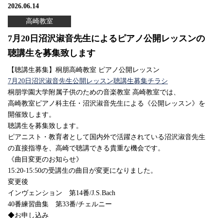
2026.06.14
高崎教室
7月20日沼沢淑音先生によるピアノ公開レッスンの
聴講生を募集致します
【聴講生募集】桐朋高崎教室 ピアノ公開レッスン
7月20日沼沢淑音先生公開レッスン聴講生募集チラシ
桐朋学園大学附属子供のための音楽教室 高崎教室では、
高崎教室ピアノ科主任・沼沢淑音先生による《公開レッスン》を
開催致します。
聴講生を募集致します。
ピアニスト・教育者として国内外で活躍されている沼沢淑音先生
の直接指導を、高崎で聴講できる貴重な機会です。⁠
《曲目変更のお知らせ》
15:20-15:50の受講生の曲目が変更になりました。
変更後
インヴェンション 第14番/J.S.Bach
40番練習曲集 第33番/チェルニー
◆お申し込み