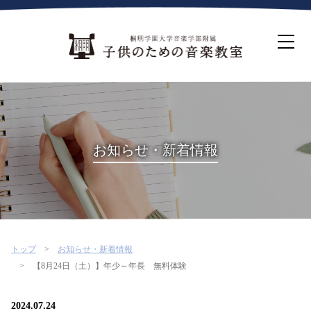
ホーム
生徒募集について
教室案内
コース紹介
概要・沿革
桐朋を選ぶ理由
お知らせ・新着情報
インタビュー・コラム
イベント
よくある質問
お問い合わせ・資料請求
トップ
お知らせ・新着情報
【8月24日（土）】年少～年長 無料体験
2024.07.24