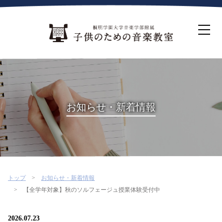
ホーム
生徒募集について
教室案内
コース紹介
概要・沿革
桐朋を選ぶ理由
お知らせ・新着情報
インタビュー・コラム
イベント
よくある質問
お問い合わせ・資料請求
トップ
お知らせ・新着情報
【全学年対象】秋のソルフェージュ授業体験受付中
2026.07.23