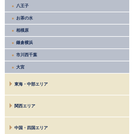
八王子
お茶の水
相模原
鎌倉横浜
市川西千葉
大宮
東海・中部エリア
長野
関西エリア
松本
諏訪
京都
名古屋
中国・四国エリア
大阪
富士