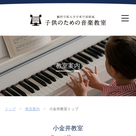
ホーム
生徒募集について
教室案内
コース紹介
概要・沿革
桐朋を選ぶ理由
教室案内
インタビュー・コラム
イベント
よくある質問
お問い合わせ・資料請求
トップ
教室案内
小金井教室トップ
小金井教室