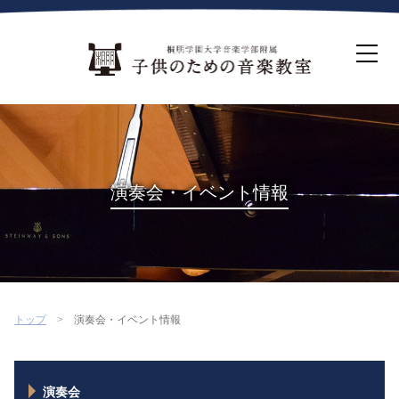
ホーム
生徒募集について
教室案内
コース紹介
概要・沿革
桐朋を選ぶ理由
演奏会・イベント情報
インタビュー・コラム
イベント
よくある質問
お問い合わせ・資料請求
トップ
演奏会・イベント情報
演奏会