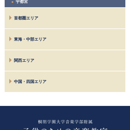
宇都宮
首都圏エリア
仙川
東海・中部エリア
目黒
小金井
長野
八王子
関西エリア
松本
お茶の水
諏訪
相模原
京都
名古屋
鎌倉横浜
中国・四国エリア
大阪
富士
市川西千葉
茨木
大宮
広島
高松