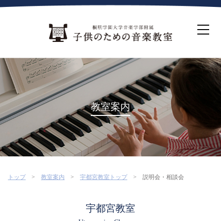
ホーム
生徒募集について
教室案内
コース紹介
概要・沿革
桐朋を選ぶ理由
教室案内
インタビュー・コラム
イベント
よくある質問
お問い合わせ・資料請求
トップ
教室案内
宇都宮教室トップ
説明会・相談会
宇都宮教室