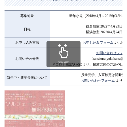
募集対象
新年小児（2018年4月～2019年3月
鎌倉教室 2022年4月23日（土）
日程
横浜教室 2022年4月24日（日）
お申し込み方法
お申し込みフォーム
よりお申
お問い合わせフォー
お問い合わせ先
kamakura-yokohama@toh
scrollable
※コロナ感染状況により、授業実施の方法や日程
授業見学、入室検定は随時受
新年中・新年長児について
お問い合わせフォーム
よりお