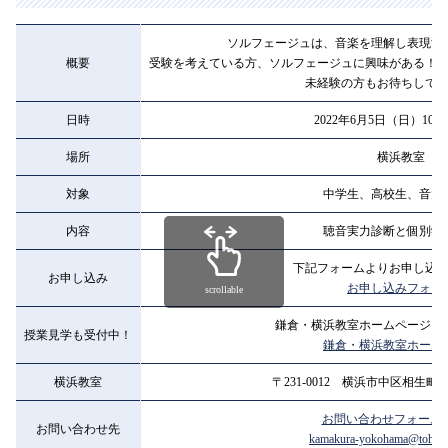
ソルフェージュは、音楽を理解し表現す
概要
受験を考えている方、ソルフェージュに興味がある！
未経験の方もお待ちして
日時
2022年6月5日（日）10:00
場所
横浜教室
対象
中学生、高校生、音大
内容
聴音実力診断と個別学
下記フォームよりお申し込
お申し込み
お申し込みフォー
scrollable
鎌倉・横浜教室ホームページを
授業見学も受付中！
鎌倉・横浜教室ホーム
横浜教室
〒231-0012 横浜市中区相生町6-
お問い合わせフォーム
お問い合わせ先
kamakura-yokohama@tohomu