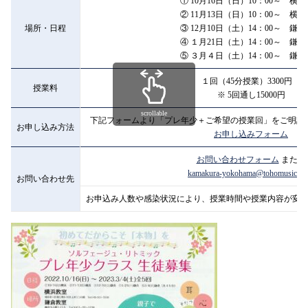
① 10月16日（日）10：00～ 横
② 11月13日（日）10：00～ 横
場所・日程
③ 12月10日（土）14：00～ 鎌
④ １月21日（土）14：00～ 鎌
⑤ ３月４日（土）14：00～ 鎌倉
１回（45分授業）3300円
授業料
※ 5回通し15000円
scrollable
下記フォームより「プレ年少＋ご希望の授業回」をご明記
お申し込み方法
お申し込みフォーム
お問い合わせフォーム
または
kamakura-yokohama@tohomusic.ac.
お問い合わせ先
お申込み人数や感染状況により、授業時間や授業内容が変