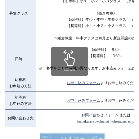
【初等科】小１・小２・小３クラス （水曜
募集クラス
《鎌倉教室》
【幼稚科】年少・年中・年長クラス （土
【初等科】小１・小２・小３クラス （土
☆鎌倉教室 年中クラスは10月より新規開設のた
【幼稚科】 9:30～
【初等科】 13:30～
日時
※ 各学年ごとに時間が異なります。お申込みフォームに
scrollable
幼稚科
お申し込みフォーム
よりお申し込みくださ
お申込み方法
初等科
お申し込みフォーム
よりお申し込みくださ
お申込み方法
お問い合わせフォーム
または
お問い合わせ先
kamakura-yokohama@tohomusic.ac.jp