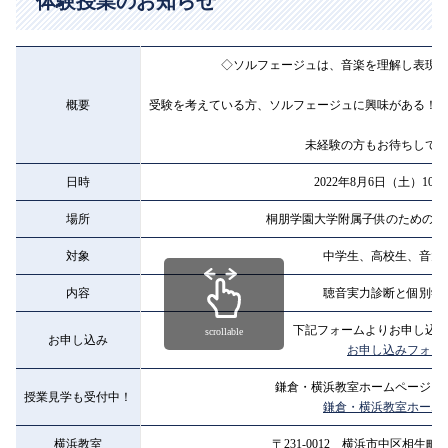
体験授業のお知らせ
◇ソルフェージュは、音楽を理解し表現
概要
受験を考えている方、ソルフェージュに興味がある！
未経験の方もお待ちして
日時
2022年8月6日（土）10:00
場所
桐朋学園大学附属子供のための音
対象
中学生、高校生、音大
内容
聴音実力診断と個別学
下記フォームよりお申し込
scrollable
お申し込み
お申し込みフォー
鎌倉・横浜教室ホームページを
授業見学も受付中！
鎌倉・横浜教室ホーム
横浜教室
〒231-0012 横浜市中区相生町6-