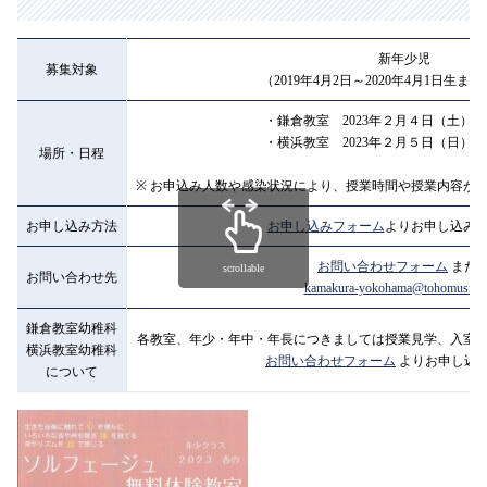
新年少児
募集対象
（2019年4月2日～2020年4月1日生ま
・鎌倉教室 2023年２月４日（土）11:15
・横浜教室 2023年２月５日（日）10:00
場所・日程
※ お申込み人数や感染状況により、授業時間や授業内容が
お申し込み方法
お申し込みフォーム
よりお申し込み
お問い合わせフォーム
また
scrollable
お問い合わせ先
kamakura-yokohama@tohomusic.ac
鎌倉教室幼稚科
各教室、年少・年中・年長につきましては授業見学、入室
横浜教室幼稚科
お問い合わせフォーム
よりお申し込
について