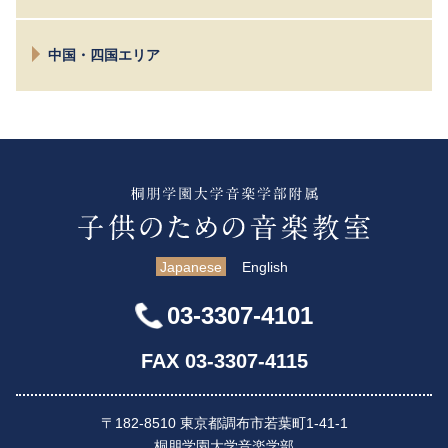
諏訪
京都
名古屋
中国・四国エリア
大阪
富士
茨木
広島
高松
Japanese
English
03-3307-4101
FAX 03-3307-4115
〒182-8510 東京都調布市若葉町1-41-1
桐朋学園大学音楽学部