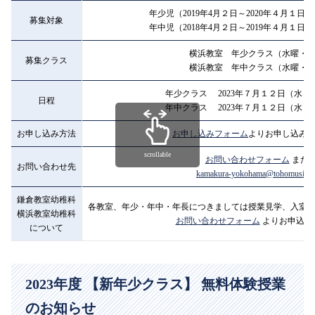
年少児（2019年4月２日～2020年４月１日
募集対象
年中児（2018年4月２日～2019年４月１日
横浜教室 年少クラス（水曜・
募集クラス
横浜教室 年中クラス（水曜・
年少クラス 2023年７月１２日（水）14:3
日程
年中クラス 2023年７月１２日（水）15:1
お申し込み方法
お申し込みフォーム
よりお申し込み
scrollable
お問い合わせフォーム
また
お問い合わせ先
kamakura-yokohama@tohomusic.ac
鎌倉教室幼稚科
各教室、年少・年中・年長につきましては授業見学、入室
横浜教室幼稚科
お問い合わせフォーム
よりお申込み
について
2023年度 【新年少クラス】 無料体験授業
のお知らせ