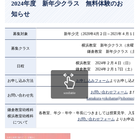
2024年度 新年少クラス 無料体験のお
知らせ
募集対象
新年少児（2020年4月２日～2021年４月１
横浜教室 新年少クラス（水曜・
募集クラス
鎌倉教室 新年少クラス（土
横浜教室 2024年２月４日（日） 10:00
日程
鎌倉教室 2024年２月１7日（土）14:45
お申し込み方法
お申し込みフォーム
よりお申し込み
お問い合わせフォーム
また
scrollable
お問い合わせ先
kamakura-yokohama@tohomusic.ac
鎌倉教室幼稚科
各教室、年少・年中・年長につきましては授業見学、入室
横浜教室幼稚科
お問い合わせフォーム
よりお申込み
について