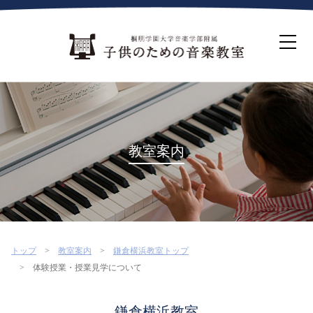
ホーム
生徒募集について
教室案内
コース紹介
概要・沿革
桐朋を選ぶ理由
教室案内
インタビュー・コラム
イベント
よくある質問
お問い合わせ・資料請求
トップ
教室案内
鎌倉横浜教室トップ
体験授業・授業見学について
鎌倉横浜教室