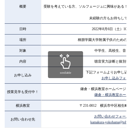
概要
受験を考えている方、ソルフェージュに興味がある！
未経験の方もお待ちして
日時
2022年8月6日（土）10:00
場所
桐朋学園大学附属子供のための音
対象
中学生、高校生、音大
内容
聴音実力診断と個別学
下記フォームよりお申し込
scrollable
お申し込み
お申し込みフォー
鎌倉・横浜教室ホームページを
授業見学も受付中！
鎌倉・横浜教室ホーム
横浜教室
〒231-0012 横浜市中区相生町6-
お問い合わせフォーム
お問い合わせ先
kamakura-yokohama@tohomu