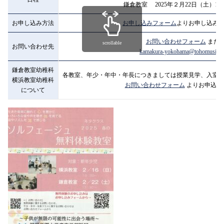
鎌倉教室 2025年２月22日（土）13:30
お申し込み方法
お申し込みフォーム
よりお申し込み
お問い合わせフォーム
また
scrollable
お問い合わせ先
kamakura-yokohama@tohomusic.ac
鎌倉教室幼稚科
各教室、年少・年中・年長につきましては授業見学、入室
横浜教室幼稚科
お問い合わせフォーム
よりお申込み
について