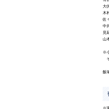
大
木
佐
中
見
山
※
そ
飯
※