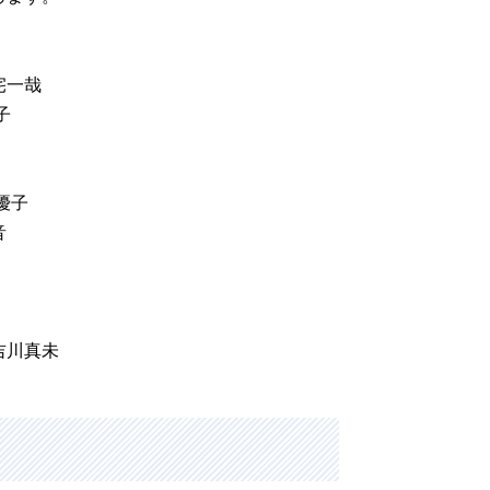
宅一哉
恭子
歌
永優子
郁音
吉川真未