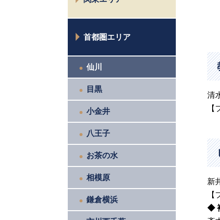
新潟
富山
水戸
首都圏エリア
太田
高崎
仙川
宇都宮
目黒
清
【
小金井
八王子
お茶の水
相模原
新
【
鎌倉横浜
◆ 