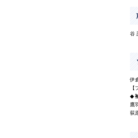
谷
伊
【
◆ 
鷹
荻