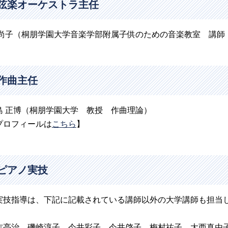
弦楽オーケストラ主任
 尚子（桐朋学園大学音楽学部附属子供のための音楽教室 講師
作曲主任
島 正博（桐朋学園大学 教授 作曲理論）
プロフィールは
こちら
】
ピアノ実技
実技指導は、下記に記載されている講師以外の大学講師も担当
吉亮治 磯崎淳子 今井彩子 今井啓子 梅村祐子 大西真