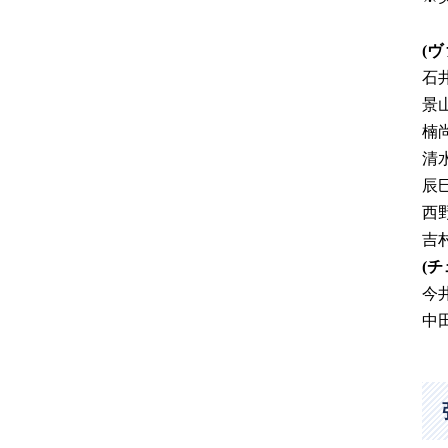
(
石
景
楠
清
辰
西
吉
(チ
今
中