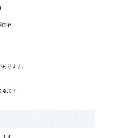
晋吾
藤由衣
代
があります。
口裕加子
します。