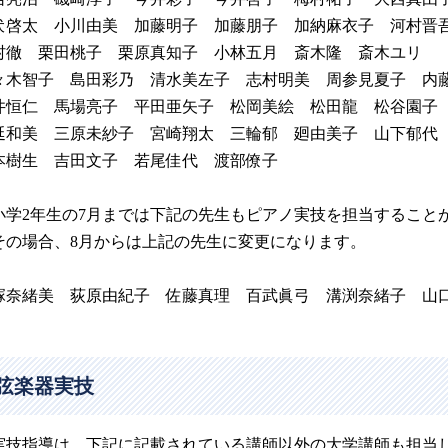
伏啓太 小川由美 加藤明子 加藤朋子 加納麻衣子 河村
村徹 栗田桃子 栗原真知子 小林五月 斎木隆 斎木ユリ
々木智子 島田彩乃 清水美左子 志村明美 周参見夏子 内
井恒仁 馬場亮子 平田亜矢子 松岡美絵 松田龍 松谷園子
延和美 三原未紗子 宮崎翔太 三輪郁 廻由美子 山下郁
本樹生 吉田文子 若尾佳代 渡部僚子
小学2年生の7月までは下記の先生もピアノ実技を担当すること
の場合、8月からは上記の先生に変更になります。
塚奈緒美 荻原由紀子 佐藤真理 百武眞弓 溝渕奈緒子 山
弦楽器実技
実技指導は、下記に記載されている講師以外の大学講師も担当