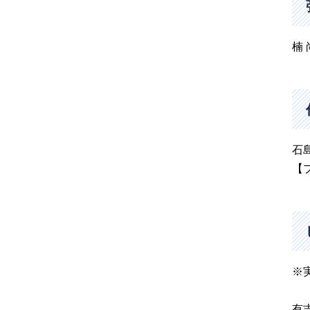
楠
石
【
※
有