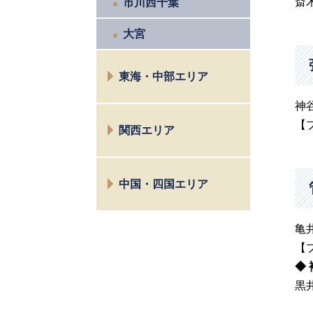
斎
市川西千葉
大宮
東海・中部エリア
神
長野
【
関西エリア
松本
諏訪
京都
名古屋
中国・四国エリア
大阪
富士
茨木
広島
亀
高松
【
◆ 
黒