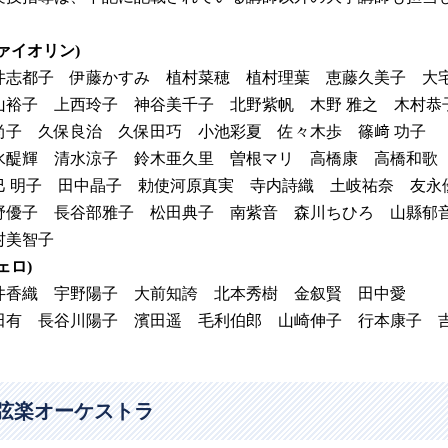
ヴァイオリン)
井志都子 伊藤かすみ 植村菜穂 植村理葉 恵藤久美子 大
山裕子 上西玲子 神谷美千子 北野紫帆 木野 雅之 木村
尚子 久保良治 久保田巧 小池彩夏 佐々木歩 篠﨑 功子
水醍輝 清水涼子 鈴木亜久里 曽根マリ 高橋康 高橋和
巳 明子 田中晶子 勅使河原真実 寺内詩織 土岐祐奈 友
野優子 長谷部雅子 松田典子 南紫音 森川ちひろ 山縣
村美智子
ェロ)
井香織 宇野陽子 大前知誇 北本秀樹 金叙賢 田中愛
田有 長谷川陽子 濱田遥 毛利伯郎 山崎伸子 行本康子 
弦楽オーケストラ