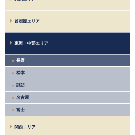
富山
水戸
首都圏エリア
太田
高崎
仙川
宇都宮
東海・中部エリア
目黒
小金井
八王子
長野
お茶の水
松本
相模原
鎌倉横浜
諏訪
市川西千葉
大宮
名古屋
富士
関西エリア