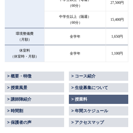
27,500円
（60分）
中学生以上（隔週）
15,400円
（60分）
環境整備費
全学年
1,650円
（月額）
休室料
全学年
1,100円
（休室時・月額）
概要・特徴
コース紹介
授業風景
生徒募集について
講師陣紹介
授業料
時間割
年間スケジュール
保護者の声
アクセスマップ