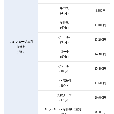
年中児
8,800円
（45分）
年長児
11,000円
（60分）
小1〜小2
13,200円
ソルフェージュ科
（90分）
授業料
小3〜小4
（月額）
14,300円
（90分）
小5〜小6
15,400円
（100分）
中・高校生
17,600円
（100分）
受験クラス
20,900円
（120分）
年少・年中・年長児（毎週）
8,800円