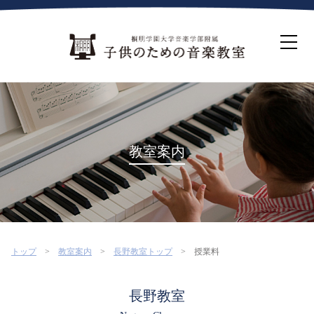
ホーム
生徒募集について
教室案内
コース紹介
概要・沿革
桐朋を選ぶ理由
教室案内
インタビュー・コラム
イベント
よくある質問
お問い合わせ・資料請求
トップ
教室案内
長野教室トップ
授業料
長野教室