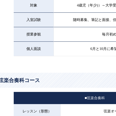
対象
4歳児（年少)）～大学
入室試験
随時募集、筆記と面接、
授業参観
毎月初
個人面談
6月と10月に
弦楽合奏科コース
■弦楽合奏科
レッスン（形態）
弦楽オ