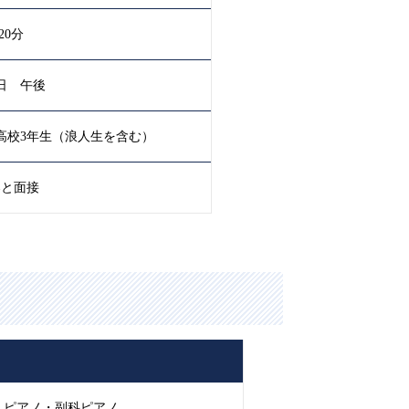
20分
日 午後
高校3年生（浪人生を含む）
奏と面接
・ピアノ・副科ピアノ