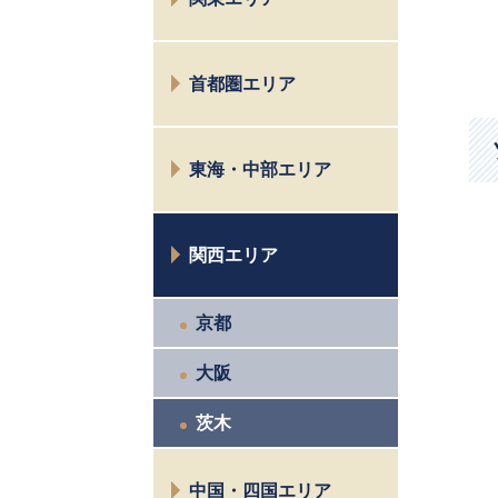
新潟
富山
水戸
首都圏エリア
太田
高崎
仙川
宇都宮
東海・中部エリア
目黒
小金井
長野
八王子
関西エリア
松本
お茶の水
諏訪
相模原
京都
名古屋
鎌倉横浜
富士
市川西千葉
大阪
大宮
茨木
中国・四国エリア