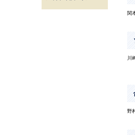
関
広島
高松
川
野