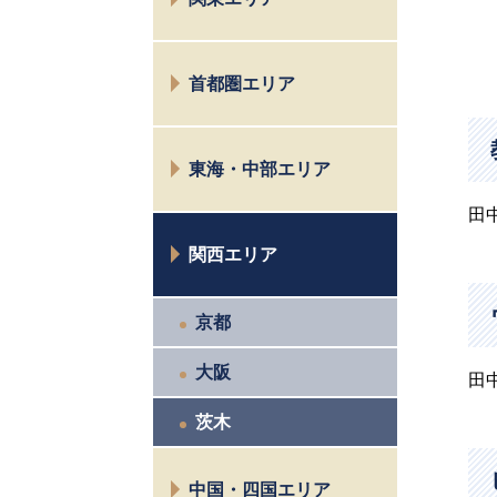
新潟
富山
水戸
首都圏エリア
太田
高崎
仙川
宇都宮
東海・中部エリア
目黒
小金井
田
長野
八王子
関西エリア
松本
お茶の水
諏訪
相模原
京都
名古屋
鎌倉横浜
富士
市川西千葉
大阪
田
大宮
茨木
中国・四国エリア