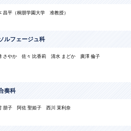
本 昌平（桐朋学園大学 准教授）
ソルフェージュ科
﨑 さやか 佐々 比香莉 清水 まどか 廣澤 倫子
合奏科
村 朋子 阿佐 聖姫子 西川 茉利奈