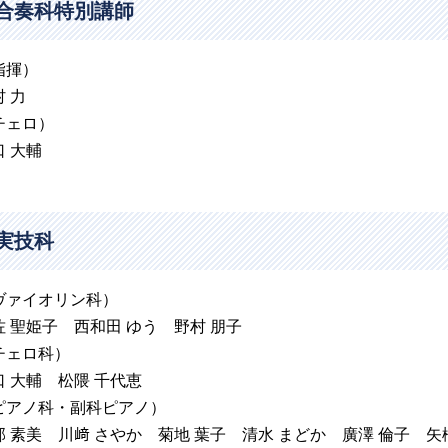
合奏科特別講師
指揮）
 力
チェロ）
口 大輔
実技科
ヴァイオリン科）
佐 聖姫子 西和田 ゆう 野村 朋子
チェロ科）
口 大輔 松隈 千代恵
ピアノ科・副科ピアノ）
部 素美 川﨑 さやか 菊地 葉子 清水 まどか 廣澤 倫子 矢