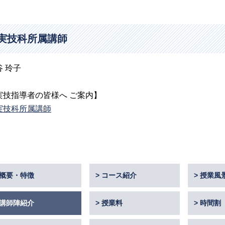
実技科所属講師
谷 玲子
実技指導者の皆様へ ご案内】
実技科所属講師
概要・特徴
コース紹介
授業風
講師陣紹介
授業料
時間割