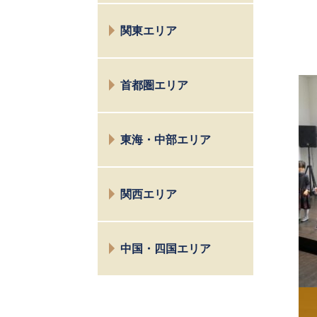
仙台
関東エリア
新潟
富山
水戸
首都圏エリア
太田
高崎
仙川
宇都宮
東海・中部エリア
目黒
小金井
長野
八王子
関西エリア
松本
お茶の水
諏訪
相模原
京都
名古屋
鎌倉横浜
中国・四国エリア
大阪
富士
市川西千葉
茨木
広島
大宮
高松